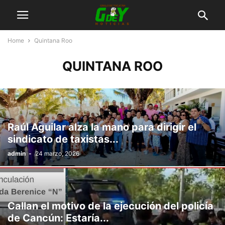
Home
Quintana Roo
QUINTANA ROO
Raúl Aguilar alza la mano para dirigir el
sindicato de taxistas...
admin
-
24 marzo, 2026
Callan el motivo de la ejecución del policía
de Cancún: Estaría...