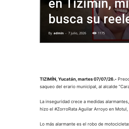
en Tizimín, m
busca su reel
By
admin
-
7 julio, 2026
1175
TIZIMÍN, Yucatán, martes 07/07/26.-
Preoc
saqueo del erario municipal, al alcalde “Ca
La inseguridad crece a medidas alarmantes, 
hizo el #ZorroRata Aguilar Arroyo en Motul,
Lo más alarmante es el robo de motocicletas