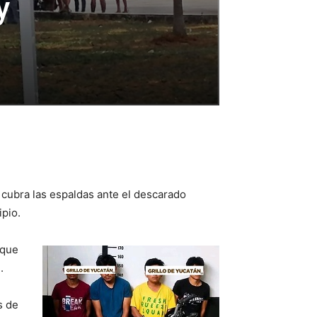
y
cubra las espaldas ante el descarado
ipio.
 que
.
s de