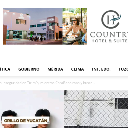
ÍTICA
GOBIERNO
MÉRIDA
CLIMA
INT. EDO.
TUZ
 inseguridad en Tizimín, mientras CaraBobo roba y busca...