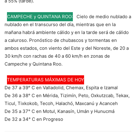
a 55% (tarde).
CAMPECHE y QUINTANA ROO:
Cielo de medio nublado a
nublado en el transcurso del día, mientras que en la
mañana habrá ambiente cálido y en la tarde será de cálido
a caluroso. Pronóstico de chubascos y tormentas en
ambos estados, con viento del Este y del Noreste, de 20 a
30 km/h con rachas de 40 a 60 km/h en zonas de
Campeche y Quintana Roo.
TEMPERATURAS MÁXIMAS DE HOY
De 37 a 39° C en Valladolid, Chemax, Espita e Izamal
De 36 a 38° C en Mérida, Tizimín, Peto, Oxkutzcab, Tekax,
Ticul, Tixkokob, Tecoh, Halachó, Maxcanú y Acanceh
De 35 a 37° C en Motul, Kanasín, Umán y Hunucmá
De 32 a 34° C en Progreso