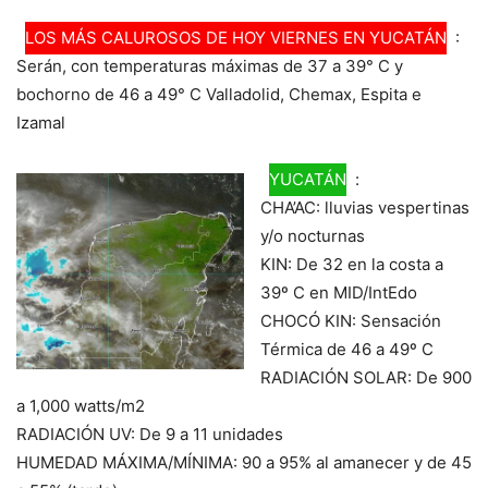
LOS MÁS CALUROSOS DE HOY VIERNES EN YUCATÁN
:
Serán, con temperaturas máximas de 37 a 39° C y
bochorno de 46 a 49° C Valladolid, Chemax, Espita e
Izamal
YUCATÁN
:
CHA’AC: lluvias vespertinas
y/o nocturnas
KIN: De 32 en la costa a
39º C en MID/IntEdo
CHOCÓ KIN: Sensación
Térmica de 46 a 49º C
RADIACIÓN SOLAR: De 900
a 1,000 watts/m2
RADIACIÓN UV: De 9 a 11 unidades
HUMEDAD MÁXIMA/MÍNIMA: 90 a 95% al amanecer y de 45