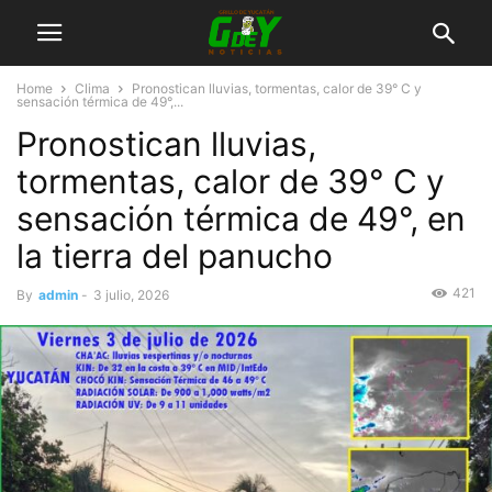
Home
Clima
Pronostican lluvias, tormentas, calor de 39° C y
sensación térmica de 49°,...
Pronostican lluvias,
tormentas, calor de 39° C y
sensación térmica de 49°, en
la tierra del panucho
421
By
admin
-
3 julio, 2026