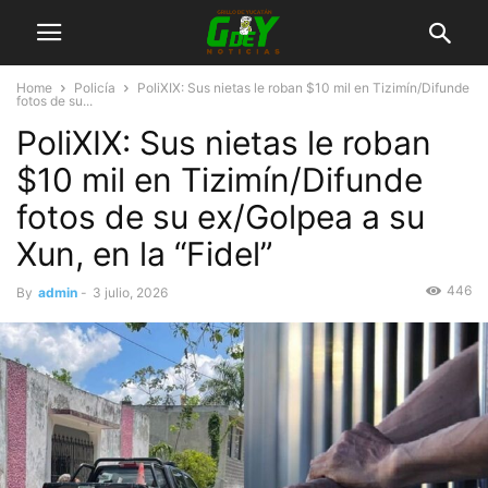
Home
Policía
PoliXIX: Sus nietas le roban $10 mil en Tizimín/Difunde
fotos de su...
PoliXIX: Sus nietas le roban
$10 mil en Tizimín/Difunde
fotos de su ex/Golpea a su
Xun, en la “Fidel”
446
By
admin
-
3 julio, 2026