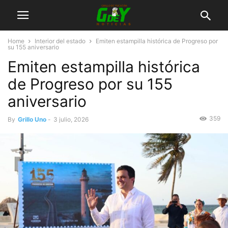
Home
Interior del estado
Emiten estampilla histórica de Progreso por
su 155 aniversario
Emiten estampilla histórica
de Progreso por su 155
aniversario
359
By
Grillo Uno
-
3 julio, 2026