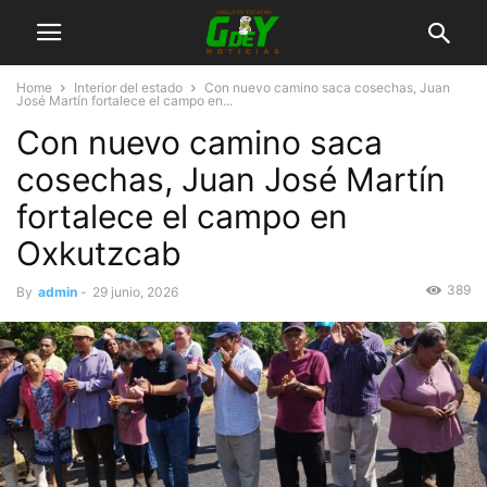
Home
Interior del estado
Con nuevo camino saca cosechas, Juan
José Martín fortalece el campo en...
Con nuevo camino saca
cosechas, Juan José Martín
fortalece el campo en
Oxkutzcab
389
By
admin
-
29 junio, 2026