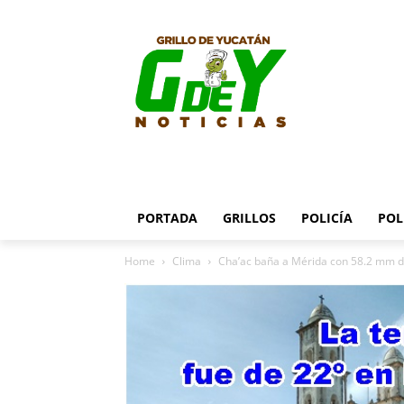
PORTADA
GRILLOS
POLICÍA
POL
Home
Clima
Cha’ac baña a Mérida con 58.2 mm de 