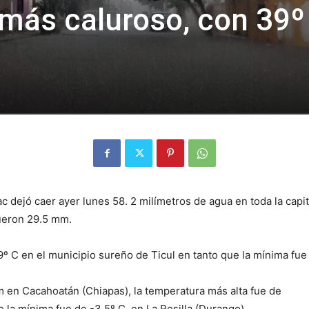
 más caluroso, con 39º
ac dejó caer ayer lunes 58. 2 milímetros de agua en toda la capi
fueron 29.5 mm.
º C en el municipio sureño de Ticul en tanto que la mínima fue
mm en Cacahoatán (Chiapas), la temperatura más alta fue de
 la mínima fue de -3.5º C, en La Rosilla (Durango).