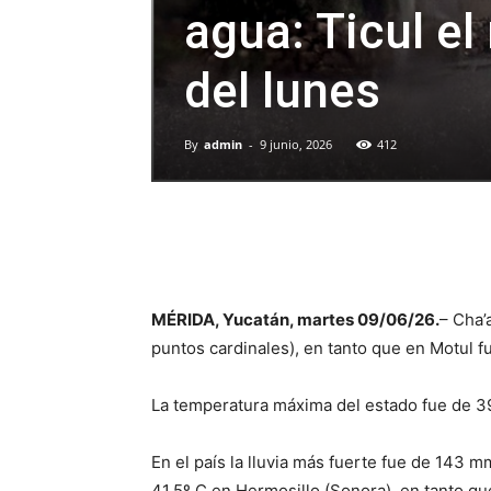
agua: Ticul el
del lunes
By
admin
-
9 junio, 2026
412
MÉRIDA, Yucatán, martes 09/06/26.
– Cha’
puntos cardinales), en tanto que en Motul 
La temperatura máxima del estado fue de 39
En el país la lluvia más fuerte fue de 143 
41.5º C en Hermosillo (Sonora), en tanto que