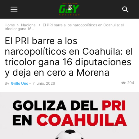
Home
Nacional
El PRI barre a los narcopolíticos en Coahuila: el
tricolor gana 16...
El PRI barre a los
narcopolíticos en Coahuila: el
tricolor gana 16 diputaciones
y deja en cero a Morena
204
By
Grillo Uno
-
7 junio, 2026