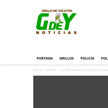
PORTADA
GRILLOS
POLICÍA
POL
Home
Mérida
La ONU asesorará a Yucatán en ene