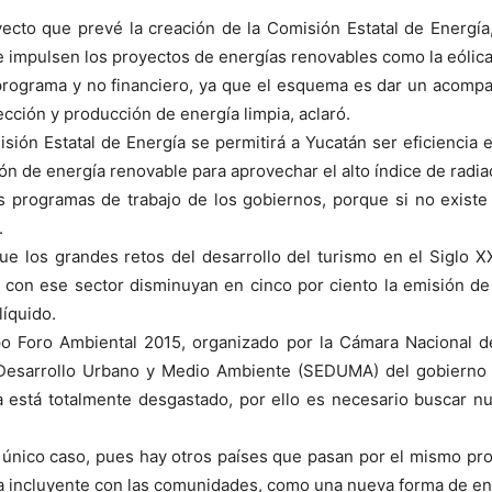
yecto que prevé la creación de la Comisión Estatal de Energía, 
impulsen los proyectos de energías renovables como la eólica y
rograma y no financiero, ya que el esquema es dar un acompa
ción y producción de energía limpia, aclaró.
ión Estatal de Energía se permitirá a Yucatán ser eficiencia en
ón de energía renovable para aprovechar el alto índice de radiac
los programas de trabajo de los gobiernos, porque si no exist
.
que los grandes retos del desarrollo del turismo en el Siglo 
s con ese sector disminuyan en cinco por ciento la emisión de
líquido.
xpo Foro Ambiental 2015, organizado por la Cámara Nacional
esarrollo Urbano y Medio Ambiente (SEDUMA) del gobierno d
ya está totalmente desgastado, por ello es necesario buscar nu
l único caso, pues hay otros países que pasan por el mismo pr
sea incluyente con las comunidades, como una nueva forma de en