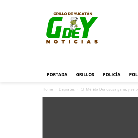
PORTADA
GRILLOS
POLICÍA
POL
Home
Deportes
CF Mérida Dunosusa gana, y se pon