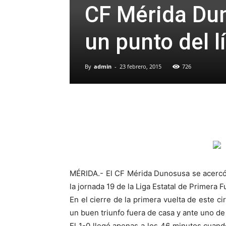
CF Mérida Dun
un punto del l
By
admin
-
23 febrero, 2015
726
MÉRIDA.- El CF Mérida Dunosusa se acercó a
la jornada 19 de la Liga Estatal de Primera F
En el cierre de la primera vuelta de este c
un buen triunfo fuera de casa y ante uno de
El 1-0 llegó apenas a los 46 minutos cuan