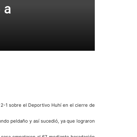
 a
2-1 sobre el Deportivo Huhí en el cierre de
gundo peldaño y así sucedió, ya que lograron
e casa empataron al 67 mediante horadación