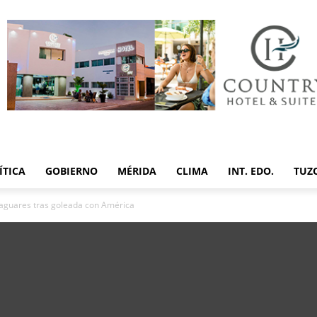
ÍTICA
GOBIERNO
MÉRIDA
CLIMA
INT. EDO.
TUZ
aguares tras goleada con América