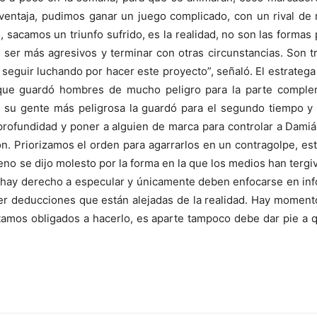
 ventaja, pudimos ganar un juego complicado, con un rival de
acamos un triunfo sufrido, es la realidad, no son las formas p
 ser más agresivos y terminar con otras circunstancias. Son 
y seguir luchando por hacer este proyecto”, señaló. El estrateg
 que guardó hombres de mucho peligro para la parte complem
tó, su gente más peligrosa la guardó para el segundo tiempo 
ofundidad y poner a alguien de marca para controlar a Damián
ón. Priorizamos el orden para agarrarlos en un contragolpe, es
ueno se dijo molesto por la forma en la que los medios han terg
o hay derecho a especular y únicamente deben enfocarse en infor
cer deducciones que están alejadas de la realidad. Hay moment
tamos obligados a hacerlo, es aparte tampoco debe dar pie a 