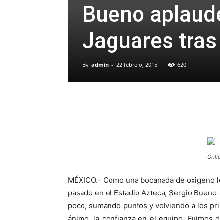
Bueno aplaud
Jaguares tras
By
admin
-
22 febrero, 2015
620
Grill
MÉXICO.- Como una bocanada de oxigeno le 
pasado en el Estadio Azteca, Sergio Bueno 
poco, sumando puntos y volviendo a los pri
ánimo, la confianza en el equipo. Fuimos