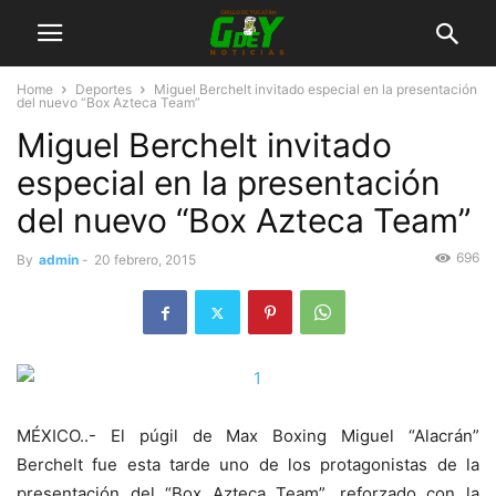
Home
Deportes
Miguel Berchelt invitado especial en la presentación
del nuevo “Box Azteca Team”
Miguel Berchelt invitado
especial en la presentación
del nuevo “Box Azteca Team”
696
By
admin
-
20 febrero, 2015
MÉXICO..- El púgil de Max Boxing Miguel “Alacrán”
Berchelt fue esta tarde uno de los protagonistas de la
presentación del “Box Azteca Team”, reforzado con la