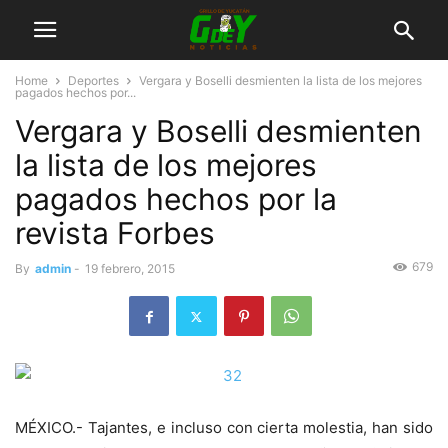
Home
Deportes
Vergara y Boselli desmienten la lista de los mejores
pagados hechos por...
Vergara y Boselli desmienten
la lista de los mejores
pagados hechos por la
revista Forbes
679
By
admin
-
19 febrero, 2015
MÉXICO.- Tajantes, e incluso con cierta molestia, han sido