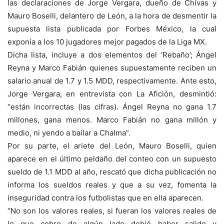
las declaraciones de Jorge Vergara, dueño de Chivas y
Mauro Boselli, delantero de León, a la hora de desmentir la
supuesta lista publicada por Forbes México, la cual
exponía a los 10 jugadores mejor pagados de la Liga MX.
Dicha lista, incluye a dos elementos del ‘Rebaño’; Ángel
Reyna y Marco Fabián quienes supuestamente reciben un
salario anual de 1.7 y 1.5 MDD, respectivamente. Ante esto,
Jorge Vergara, en entrevista con La Afición, desmintió:
“están incorrectas (las cifras). Ángel Reyna no gana 1.7
millones, gana menos. Marco Fabián no gana millón y
medio, ni yendo a bailar a Chalma”.
Por su parte, el ariete del León, Mauro Boselli, quien
aparece en el último peldaño del conteo con un supuesto
sueldo de 1.1 MDD al año, rescató que dicha publicación no
informa los sueldos reales y que a su vez, fomenta la
inseguridad contra los futbolistas que en ella aparecen.
“No son los valores reales, si fueran los valores reales de
lo que cobro de algún lado debió haber salido y