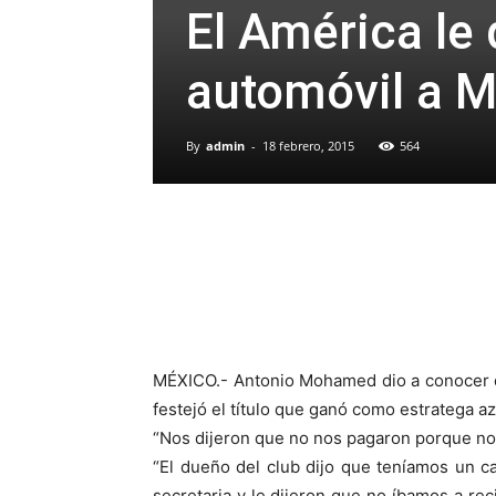
El América le
automóvil a 
By
admin
-
18 febrero, 2015
564
MÉXICO.- Antonio Mohamed dio a conocer qu
festejó el título que ganó como estratega a
“Nos dijeron que no nos pagaron porque no 
“El dueño del club dijo que teníamos un ca
secretaria y le dijeron que no íbamos a rec