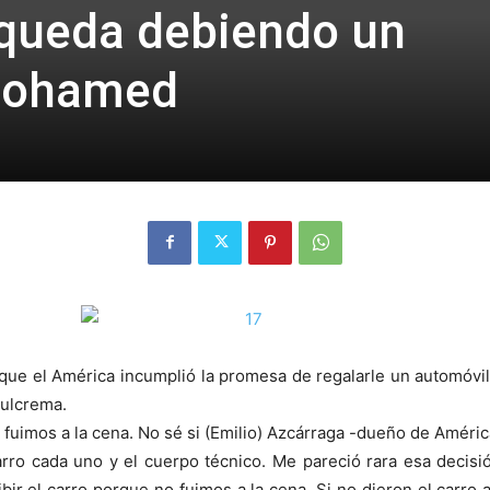
 queda debiendo un
Mohamed
e el América incumplió la promesa de regalarle un automóvil 
zulcrema.
fuimos a la cena. No sé si (Emilio) Azcárraga -dueño de Améric
rro cada uno y el cuerpo técnico. Me pareció rara esa decisió
ibir el carro porque no fuimos a la cena. Si no dieron el carro