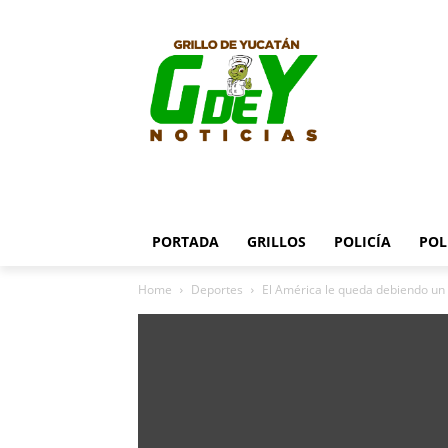
PORTADA
GRILLOS
POLICÍA
POL
Home
Deportes
El América le queda debiendo u