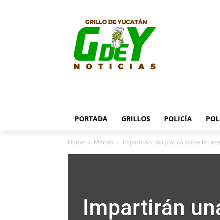
PORTADA
GRILLOS
POLICÍA
POL
Home
Mérida
Impartirán una plática sobre la det
Impartirán una