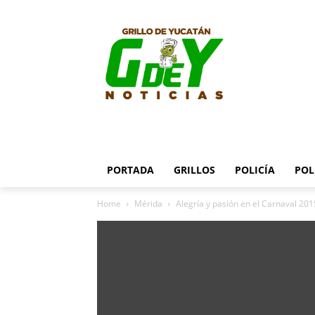
PORTADA
GRILLOS
POLICÍA
POL
Home
Mérida
Alegría y pasión en el Carnaval 201