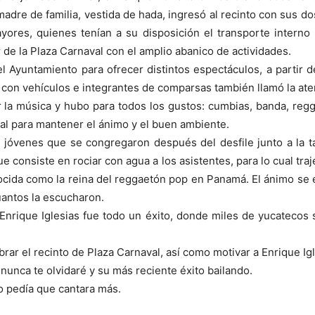
dre de familia, vestida de hada, ingresó al recinto con sus d
yores, quienes tenían a su disposición el transporte interno
r de la Plaza Carnaval con el amplio abanico de actividades.
el Ayuntamiento para ofrecer distintos espectáculos, a partir 
a con vehículos e integrantes de comparsas también llamó la aten
 la música y hubo para todos los gustos: cumbias, banda, reg
val para mantener el ánimo y el buen ambiente.
 jóvenes que se congregaron después del desfile junto a la ta
 consiste en rociar con agua a los asistentes, para lo cual tra
cida como la reina del reggaetón pop en Panamá. El ánimo se e
uantos la escucharon.
Enrique Iglesias fue todo un éxito, donde miles de yucatecos s
ibrar el recinto de Plaza Carnaval, así como motivar a Enrique I
nunca te olvidaré y su más reciente éxito bailando.
co pedía que cantara más.