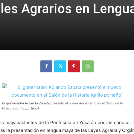
ales Agrarios en Lengu
El gobernador Rolando Zapata presentó el nuevo documento en el Salón de la
Historia (grillo porteño)
 mayahablantes de la Península de Yucatán podrán conocer su
as la presentación en lengua maya de las Leyes Agraria y Orgán