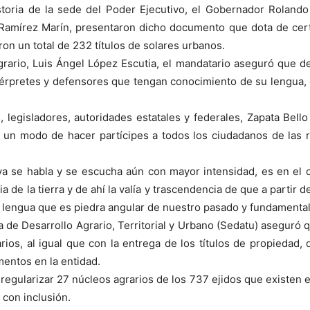
toria de la sede del Poder Ejecutivo, el Gobernador Rolando 
s Ramírez Marín, presentaron dicho documento que dota de certez
ron un total de 232 títulos de solares urbanos.
grario, Luis Ángel López Escutia, el mandatario aseguró que d
intérpretes y defensores que tengan conocimiento de su lengua,
 legisladores, autoridades estatales y federales, Zapata Bello
a un modo de hacer partícipes a todos los ciudadanos de las
ya se habla y se escucha aún con mayor intensidad, es en el
a de la tierra y de ahí la valía y trascendencia de que a partir 
a lengua que es piedra angular de nuestro pasado y fundamental 
ría de Desarrollo Agrario, Territorial y Urbano (Sedatu) asegur
rios, al igual que con la entrega de los títulos de propiedad
entos en la entidad.
 regularizar 27 núcleos agrarios de los 737 ejidos que existen 
 con inclusión.