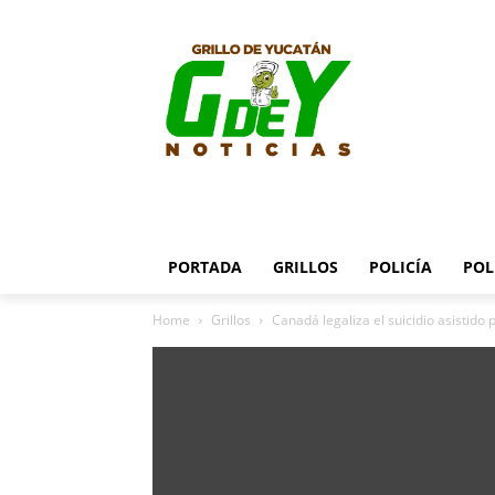
PORTADA
GRILLOS
POLICÍA
POL
Home
Grillos
Canadá legaliza el suicidio asistido