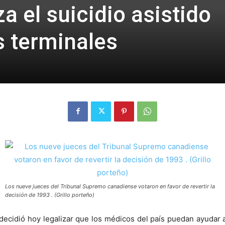
a el suicidio asistido
 terminales
Los nueve jueces del Tribunal Supremo canadiense votaron en favor de revertir la
decisión de 1993 . (Grillo porteño)
cidió hoy legalizar que los médicos del país puedan ayudar a 