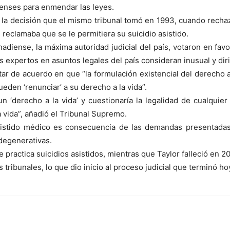
ienses para enmendar las leyes.
a la decisión que el mismo tribunal tomó en 1993, cuando rech
reclamaba que se le permitiera su suicidio asistido.
diense, la máxima autoridad judicial del país, votaron en favor
s expertos en asuntos legales del país consideran inusual y dir
ar de acuerdo en que “la formulación existencial del derecho a
ueden ‘renunciar’ a su derecho a la vida”.
un ‘derecho a la vida’ y cuestionaría la legalidad de cualquie
a vida”, añadió el Tribunal Supremo.
 asistido médico es consecuencia de las demandas presentada
degenerativas.
 practica suicidios asistidos, mientras que Taylor falleció en 2
 tribunales, lo que dio inicio al proceso judicial que terminó ho