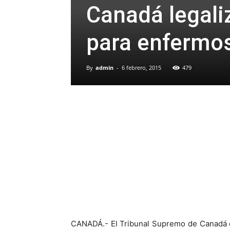
Canadá legaliz
para enfermos
By
admin
-
6 febrero, 2015
479
CANADÁ.- El Tribunal Supremo de Canadá de