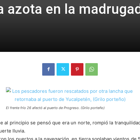
a azota en la madruga
El frente frío 26 afectó al puerto de Progreso. (Grilo porteño)
l principio se pensó que era un norte, rompió la tranquilidad
erte lluvia.
n los puertos a la navegación, en tierra soplaban vientos de 55