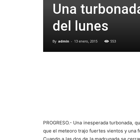
Una turbonad
del lunes
By
admin
-
13 enero, 2015
553
PROGRESO.- Una inesperada turbonada, que a
que el meteoro trajo fuertes vientos y una fu
Cuando a las dos de la madrugada se cerraro