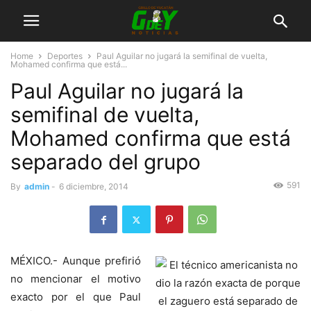
Home
Deportes
Paul Aguilar no jugará la semifinal de vuelta,
Mohamed confirma que está...
Paul Aguilar no jugará la
semifinal de vuelta,
Mohamed confirma que está
separado del grupo
591
By
admin
-
6 diciembre, 2014
MÉXICO.- Aunque prefirió
no mencionar el motivo
exacto por el que Paul