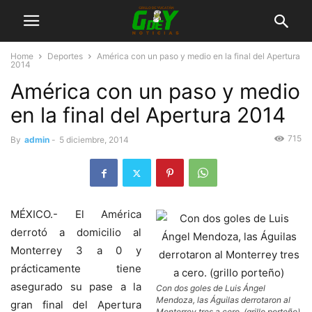
Home
Deportes
América con un paso y medio en la final del Apertura
2014
América con un paso y medio
en la final del Apertura 2014
715
By
admin
-
5 diciembre, 2014
MÉXICO.- El América
derrotó a domicilio al
Monterrey 3 a 0 y
prácticamente tiene
asegurado su pase a la
Con dos goles de Luis Ángel
Mendoza, las Águilas derrotaron al
gran final del Apertura
Monterrey tres a cero. (grillo porteño)