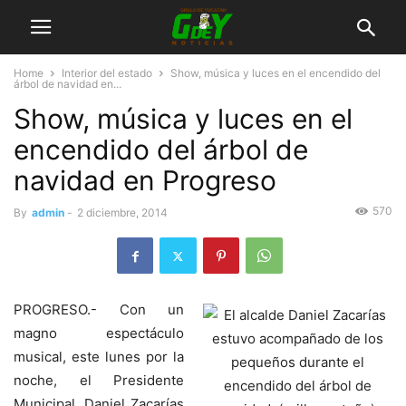
Home
Interior del estado
Show, música y luces en el encendido del
árbol de navidad en...
Show, música y luces en el
encendido del árbol de
navidad en Progreso
570
By
admin
-
2 diciembre, 2014
PROGRESO.- Con un
magno espectáculo
musical, este lunes por la
noche, el Presidente
Municipal, Daniel Zacarías