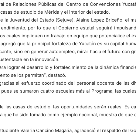
ral de Relaciones Públicas del Centro de Convenciones Yucatá
casas de estudio de Mérida y el interior del estado.
de la Juventud del Estado (Sejuve), Alaine López Briceño, el 
endimiento, por lo que el Gobierno estatal seguirá impulsand
os cuales impliquen un trabajo en equipo que potencialice el éx
lo agregó que la principal fortaleza de Yucatán es su capital hu
ante, sino en generar autoempleo, mirar hacia el futuro con g
ustentable en la innovación.
 lograr el desarrollo y fortalecimiento de la dinámica financi
lento se los permitan”, destacó.
racias al esfuerzo coordinado del personal docente de las div
, pues se sumaron cuatro escuelas más al Programa, las cuale
de las casas de estudio, las oportunidades serán reales. Es 
a que ha sido tomado como ejemplo nacional, muestra de que en
estudiante Valeria Cancino Magaña, agradeció el respaldo del G