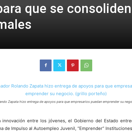
ara que se consoliden
males
ando Zapata hizo entrega de apoyos para que empresarios puedan emprender su negoci
la innovación entre los jóvenes, el Gobierno del Estado entr
ma de Impulso al Autoempleo Juvenil, “Emprender” Instituciones