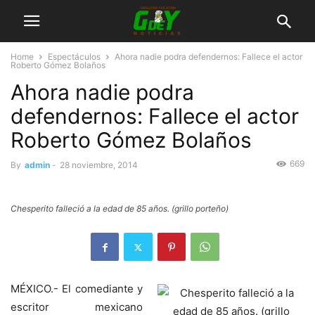
Home
Espectáculos
Ahora nadie podra defendernos: Fallece el actor
Roberto Gómez Bolaños
Ahora nadie podra
defendernos: Fallece el actor
Roberto Gómez Bolaños
669
By
admin
-
28 noviembre, 2014
Chesperito falleció a la edad de 85 años. (grillo porteño)
MÉXICO.- El comediante y
escritor mexicano