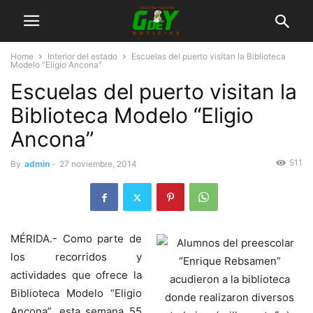
Home
Interior del estado
Escuelas del puerto visitan la Biblioteca
Modelo “Eligio Ancona”
Escuelas del puerto visitan la
Biblioteca Modelo “Eligio
Ancona”
511
By
admin
-
27 noviembre, 2014
MÉRIDA.- Como parte de
los recorridos y
actividades que ofrece la
Biblioteca Modelo “Eligio
Ancona”, esta semana 55