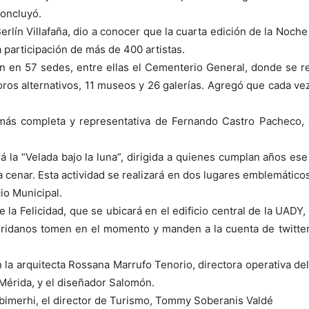
concluyó.
 Berlín Villafaña, dio a conocer que la cuarta edición de la Noch
a participación de más de 400 artistas.
án en 57 sedes, entre ellas el Cementerio General, donde se r
 foros alternativos, 11 museos y 26 galerías. Agregó que cada v
 más completa y representativa de Fernando Castro Pacheco,
 la “Velada bajo la luna”, dirigida a quienes cumplan años es
ra cenar. Esta actividad se realizará en dos lugares emblemáticos
io Municipal.
e la Felicidad, que se ubicará en el edificio central de la UADY
meridanos tomen en el momento y manden a la cuenta de twitte
n la arquitecta Rossana Marrufo Tenorio, directora operativa d
Mérida, y el diseñador Salomón.
Abimerhi, el director de Turismo, Tommy Soberanis Valdé