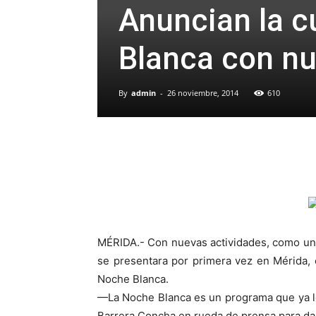
Anuncian la c
Blanca con nu
By
admin
-
26 noviembre, 2014
610
MÉRIDA.- Con nuevas actividades, como una 
se presentara por primera vez en Mérida, 
Noche Blanca.
—La Noche Blanca es un programa que ya lo
Barrera Concha en rueda de prensa para da