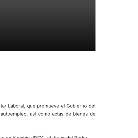
ar Laboral, que promueve el Gobierno del
l autoempleo, así como actas de bienes de
e de Yucatán (IDEY), el titular del Poder