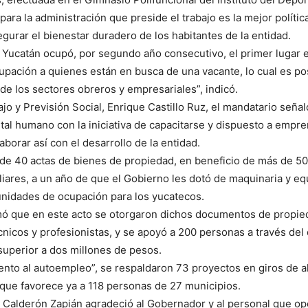
para la administración que preside el trabajo es la mejor polític
urar el bienestar duradero de los habitantes de la entidad.
o, Yucatán ocupó, por segundo año consecutivo, el primer luga
cupación a quienes están en busca de una vacante, lo cual es po
 de los sectores obreros y empresariales”, indicó.
ajo y Previsión Social, Enrique Castillo Ruz, el mandatario se
ital humano con la iniciativa de capacitarse y dispuesto a empr
aborar así con el desarrollo de la entidad.
e 40 actas de bienes de propiedad, en beneficio de más de 50 pe
iares, a un año de que el Gobierno les dotó de maquinaria y equ
nidades de ocupación para los yucatecos.
rmó que en este acto se otorgaron dichos documentos de propie
cnicos y profesionistas, y se apoyó a 200 personas a través del 
 superior a dos millones de pesos.
nto al autoempleo”, se respaldaron 73 proyectos en giros de al
, que favorece ya a 118 personas de 27 municipios.
 Calderón Zapián agradeció al Gobernador y al personal que ope