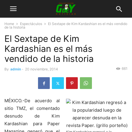
Home
Espectáculos
El Sextape de Kim Kardashian es el más vendido
de la historia
El Sextape de Kim
Kardashian es el más
vendido de la historia
661
By
admin
-
20 noviembre, 2014
MÉXICO.-De acuerdo al
sitio TMZ, el comentado
desnudo de Kim
Kardashian para Paper
Magazine generó que el
Kim Kardashian regresó a la