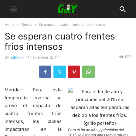
Home
Mérida
Se esperan cuatro frentes fríos intensos
Se esperan cuatro frentes
fríos intensos
522
By
admin
-
11 noviembre, 2014
Mérida.- Para esta
temporada invernal se
prevé el impacto de
cuatro frentes fríos
intensos, los cuales
impactarían en la
Para el fin de año y principios del
2015 se esperan altas temperaturas