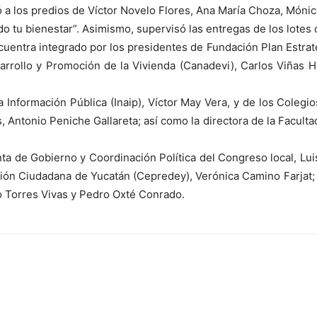
ó a los predios de Víctor Novelo Flores, Ana María Choza, Móni
o tu bienestar”. Asimismo, supervisó las entregas de los lotes 
entra integrado por los presidentes de Fundación Plan Estraté
rrollo y Promoción de la Vivienda (Canadevi), Carlos Viñas He
la Información Pública (Inaip), Víctor May Vera, y de los Colegi
, Antonio Peniche Gallareta; así como la directora de la Facult
nta de Gobierno y Coordinación Política del Congreso local, Luis
ción Ciudadana de Yucatán (Cepredey), Verónica Camino Farjat; 
sco Torres Vivas y Pedro Oxté Conrado.