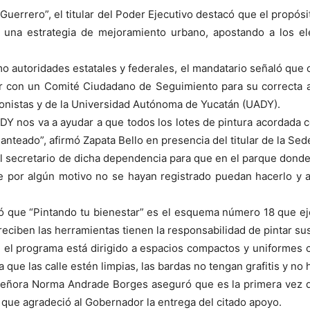
Guerrero”, el titular del Poder Ejecutivo destacó que el propós
er una estrategia de mejoramiento urbano, apostando a los el
 autoridades estatales y federales, el mandatario señaló que ca
r con un Comité Ciudadano de Seguimiento para su correcta ap
onistas y de la Universidad Autónoma de Yucatán (UADY).
ADY nos va a ayudar a que todos los lotes de pintura acordada 
anteado”, afirmó Zapata Bello en presencia del titular de la Sede
l secretario de dicha dependencia para que en el parque donde f
e por algún motivo no se hayan registrado puedan hacerlo y a
licó que “Pintando tu bienestar” es el esquema número 18 que eje
eciben las herramientas tienen la responsabilidad de pintar sus
e el programa está dirigido a espacios compactos y uniformes
 que las calle estén limpias, las bardas no tengan grafitis y n
a señora Norma Andrade Borges aseguró que es la primera vez q
 que agradeció al Gobernador la entrega del citado apoyo.