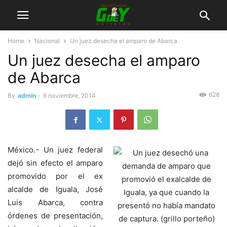
Home
Nacional
Un juez desecha el amparo de Abarca
Un juez desecha el amparo
de Abarca
628
By
admin
-
6 noviembre, 2014
México.- Un juez federal
dejó sin efecto el amparo
promovido por el ex
alcalde de Iguala, José
Luis Abarca, contra
órdenes de presentación,