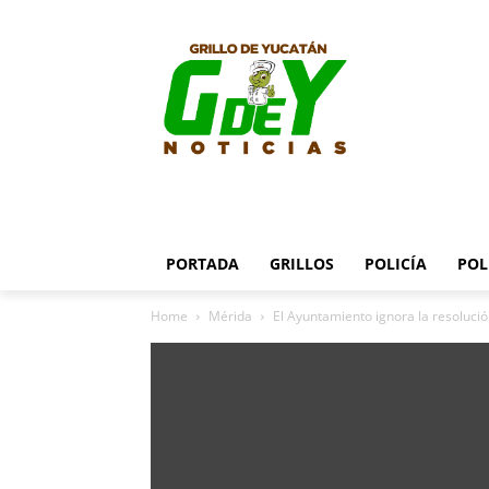
PORTADA
GRILLOS
POLICÍA
POL
Home
Mérida
El Ayuntamiento ignora la resoluci