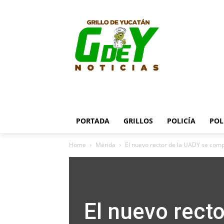
PORTADA
GRILLOS
POLICÍA
POL
Home
Mérida
El nuevo rector de la UADY se compr
El nuevo rect