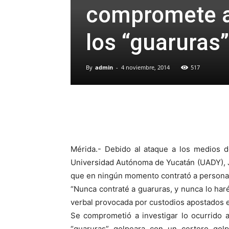
compromete a 
los “guaruras”
By
admin
-
4 noviembre, 2014
517
Mérida.- Debido al ataque a los medios d
Universidad Autónoma de Yucatán (UADY), J
que en ningún momento contrató a personal
“Nunca contraté a guaruras, y nunca lo haré
verbal provocada por custodios apostados en
Se comprometió a investigar lo ocurrido 
“guaruras” golpeara con un certero go