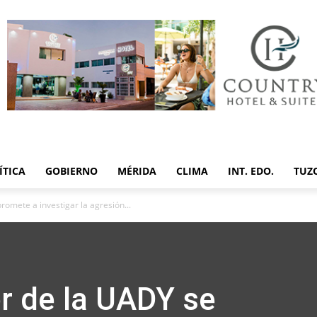
ÍTICA
GOBIERNO
MÉRIDA
CLIMA
INT. EDO.
TUZ
omete a investigar la agresión...
or de la UADY se