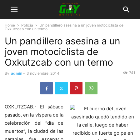
Home
Policía
Un pandillero asesina a un joven motociclista de
Oxkutzcab con un termo
Un pandillero asesina a un
joven motociclista de
Oxkutzcab con un termo
741
By
admin
-
3 noviembre, 2014
OXKUTZCAB.- El sábado
pasado, en la víspera de la
celebración del “día de
muertos”, la ciudad de las
naranjas fue escenario