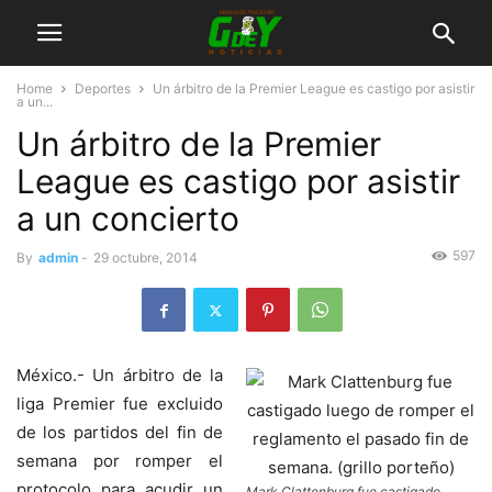
Home
Deportes
Un árbitro de la Premier League es castigo por asistir
a un...
Un árbitro de la Premier
League es castigo por asistir
a un concierto
597
By
admin
-
29 octubre, 2014
México.- Un árbitro de la
liga Premier fue excluido
de los partidos del fin de
semana por romper el
protocolo para acudir un
Mark Clattenburg fue castigado