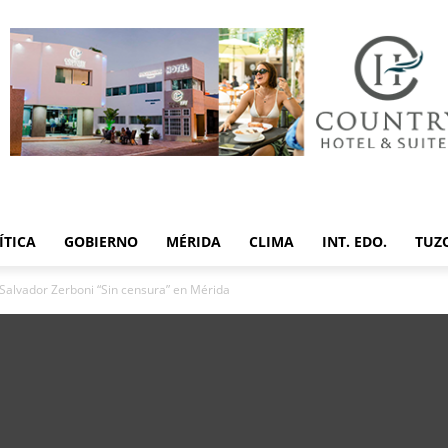
ÍTICA
GOBIERNO
MÉRIDA
CLIMA
INT. EDO.
TUZ
 Salvador Zerboni “Sin censura” en Mérida