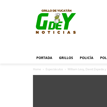
PORTADA
GRILLOS
POLICÍA
POL
Home
Espectáculos
William Levy, David Zepeda y