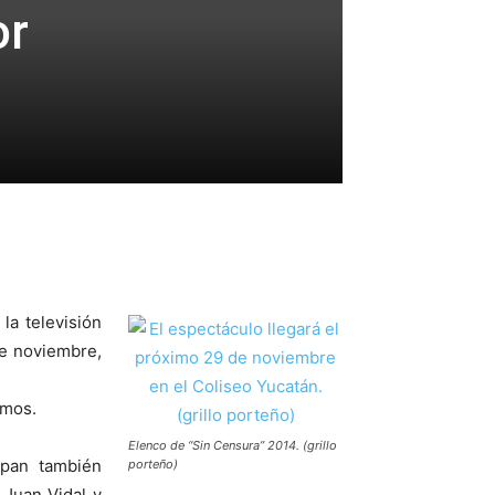
or
la televisión
de noviembre,
smos.
Elenco de “Sin Censura” 2014. (grillo
ipan también
porteño)
 Juan Vidal y