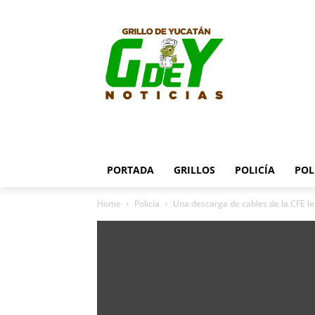
PORTADA
GRILLOS
POLICÍA
POL
Home
Policía
Una descarga de cables de la CFE le