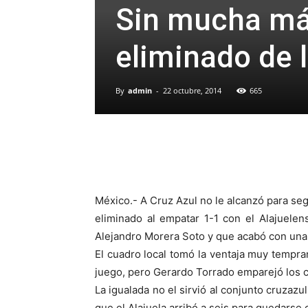
Sin mucha máq
eliminado de
By
admin
-
22 octubre, 2014
665
México.- A Cruz Azul no le alcanzó para se
eliminado al empatar 1-1 con el Alajuelen
Alejandro Morera Soto y que acabó con una
El cuadro local tomó la ventaja muy tempr
juego, pero Gerardo Torrado emparejó los c
La igualada no el sirvió al conjunto cruzazu
que el Alajuela arribó a seis para quedarse 