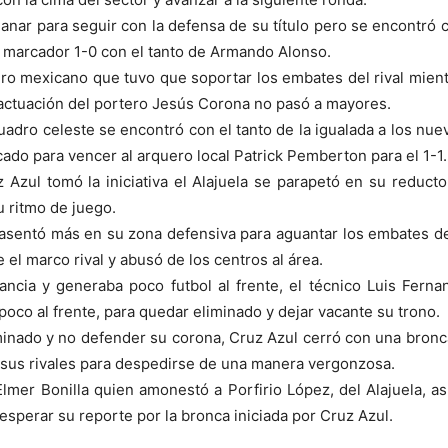
ganar para seguir con la defensa de su título pero se encontró c
l marcador 1-0 con el tanto de Armando Alonso.
ro mexicano que tuvo que soportar los embates del rival mientr
a actuación del portero Jesús Corona no pasó a mayores.
cuadro celeste se encontró con el tanto de la igualada a los n
cado para vencer al arquero local Patrick Pemberton para el 1-1.
ul tomó la iniciativa el Alajuela se parapetó en su reducto de
u ritmo de juego.
 asentó más en su zona defensiva para aguantar los embates del 
 el marco rival y abusó de los centros al área.
ancia y generaba poco futbol al frente, el técnico Luis Ferna
co al frente, para quedar eliminado y dejar vacante su trono.
iminado y no defender su corona, Cruz Azul cerró con una bronca
 sus rivales para despedirse de una manera vergonzosa.
Elmer Bonilla quien amonestó a Porfirio López, del Alajuela, 
sperar su reporte por la bronca iniciada por Cruz Azul.