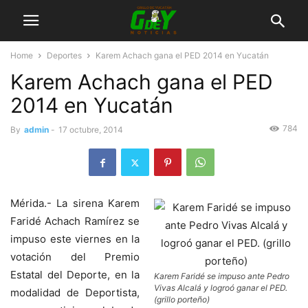
Home
Deportes
Karem Achach gana el PED 2014 en Yucatán
Karem Achach gana el PED
2014 en Yucatán
784
By
admin
-
17 octubre, 2014
Mérida.- La sirena Karem
Faridé Achach Ramírez se
impuso este viernes en la
votación del Premio
Estatal del Deporte, en la
Karem Faridé se impuso ante Pedro
Vivas Alcalá y logroó ganar el PED.
modalidad de Deportista,
(grillo porteño)