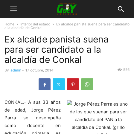
Home
Interior del estado
Ex alcalde panista suena para ser candidato
a la alcaldía de Conkal
Ex alcalde panista suena
para ser candidato a la
alcaldía de Conkal
556
By
admin
-
17 octubre, 2014
CONKAL.- A sus 33 años
de edad, Jorge Pérez
Parra se desempeña
como docente en
educación primaria, es