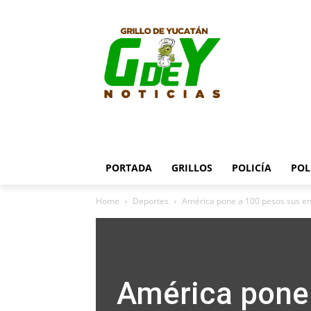
PORTADA
GRILLOS
POLICÍA
POL
Home
Deportes
América pone a 100 pesos sus en
América pone