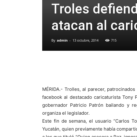
Troles defien
atacan al cari
By
admin
-
13 octubre, 2014
715
MÉRIDA.- Trolles, al parecer, patrocinados
facebook al destacado caricaturista Tony
gobernador Patricio Patrón bailando y r
organiza el legislador.
Este fin de semana, el usuario “Carlos Tol
Yucatán, quien previamente había compartid
a los que tituló “Quien asesora a Paz, ignor