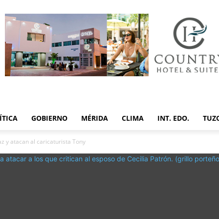
ÍTICA
GOBIERNO
MÉRIDA
CLIMA
INT. EDO.
TUZ
z y atacan al caricaturista Tony