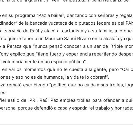
 en su programa “Paz a bailar”, danzando con señoras y regal
dinador” de la bancada yucateca de diputados federales del PA
 al servicio de Raúl y atacó al cartonista y a su familia, a lo q
e no quiere tener a un Mauricio Sahuí Rivero en la alcaldía ya qu
jo a Peraza que “nunca pensó conocer a un ser de ´triple mor
ll, Tony explicó que “tiene fuero y experiencia repartiendo de
a voluntariamente en un espacio público”.
ó en varios momentos que no le cuesta a la gente, pero “Carl
iones y eso no es de humanos, la vida te lo cobrará”.
 remató escribiendo “político que no cuida a sus trolles, lo
nes.
el estilo del PRI, Raúl Paz emplea trolles para ofender a q
ersona, porque defendió a capa y espada “el trabajo y honradez”