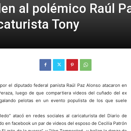
den al polémico Raúl P
caturista Tony
 por el diputado federal panista Raúl Paz Alonso atacaron en
 Peraza, luego de que compartiera videos del cuñado del ex
egalando pelotas en un evento populista de los que suele
edo” atacó en redes sociales al caricaturista del Diario de
o en facebook un par de videos del esposo de Cecilia Patrón
a El arte de la guerra”, y “Ven Tempestad…y bailan la danza de