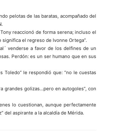
ando pelotas de las baratas, acompañado del
N.
ue Tony reaccionó de forma serena; incluso el
e significa el regreso de Ivonne Ortega”.
al´ venderse a favor de los delfines de un
spensas. Perdón: es un ser humano que en sus
os Toledo” le respondió que: “no le cuestas
gra grandes golizas…pero en autogoles”, con
uienes lo cuestionan, aunque perfectamente
 del aspirante a la alcaldía de Mérida.