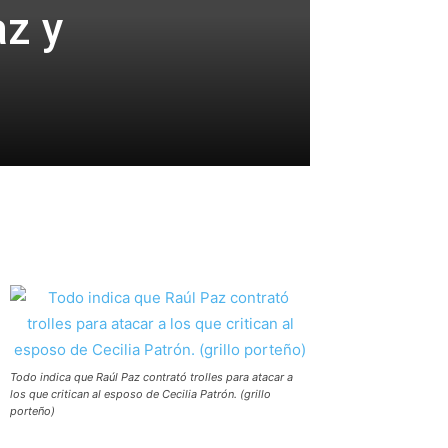
az y
Todo indica que Raúl Paz contrató trolles para atacar a
los que critican al esposo de Cecilia Patrón. (grillo
porteño)