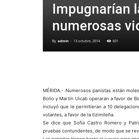
Impugnarían l
numerosas vio
By
admin
-
13 octubre, 2014
601
MÉRIDA.- Numerosos panistas están molest
Bolio y Martín Uicab operaran a favor de B
incluyó que le permitieran a 10 delegacion
votantes, a favor de la tizimileña.
Se dice que Sofía Castro Romero y Patr
pruebas contundentes, de modo que se revoc
Las panistas tienen hasta el jueves para ape