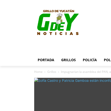
PORTADA
GRILLOS
POLICÍA
POL
Home
Grillos
Impugnarían la asamblea del PAN, a