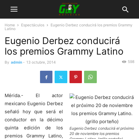
Home
Espectáculos
Eugenio Derbez conducirá los premios Grammy
Latino
Eugenio Derbez conducirá
los premios Grammy Latino
598
By
admin
-
13 octubre, 2014
Mérida.- El actor
mexicano Eugenio Derbez
señaló hoy que será el
conductor en la décimo
quinta edición de los
Eugenio Derbez conducirá el próximo
20 de noviembre los premios
premios Grammy Latino,
Grammy Latino. (grillo porteño)