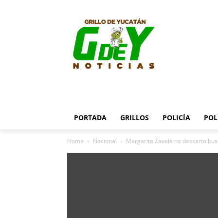
PORTADA
GRILLOS
POLICÍA
POL
Home
Nacional
Margarita Zavala no descarta busc