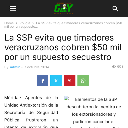
Home
Policía
La SSP evita que timadores veracruzanos cobren $50
mil por un supuesto...
La SSP evita que timadores
veracruzanos cobren $50 mil
por un supuesto secuestro
603
By
admin
-
7 octubre, 2014
Mérida.- Agentes de la
Unidad Antiextorsión de la
Secretaría de Seguridad
Pública frustraron un
intento de extorsión que