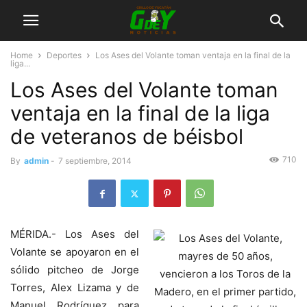
Home
Deportes
Los Ases del Volante toman ventaja en la final de la
liga...
Los Ases del Volante toman
ventaja en la final de la liga
de veteranos de béisbol
710
By
admin
-
7 septiembre, 2014
MÉRIDA.- Los Ases del
Volante se apoyaron en el
sólido pitcheo de Jorge
Torres, Alex Lizama y de
Manuel Rodríguez para