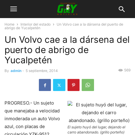
Home
Interior del estado
Un Volvo cae a la dársena del puerto de
abrigo de Yucalpetén
Un Volvo cae a la dársena del
puerto de abrigo de
Yucalpetén
569
By
admin
-
5 septiembre, 2014
PROGRESO.- Un sujeto
que manejaba a velocidad
inmoderada un auto Volvo
azul, con placas de
El sujeto huyó del lugar, dejando el
carro abandonado. (grillo porteño)
circulación YZK-9512