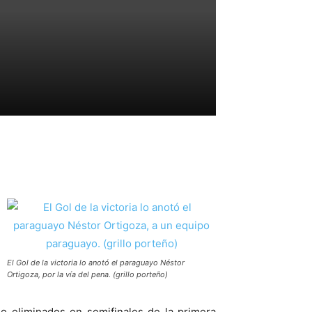
a
El Gol de la victoria lo anotó el paraguayo Néstor
Ortigoza, por la vía del pena. (grillo porteño)
o eliminados en semifinales de la primera