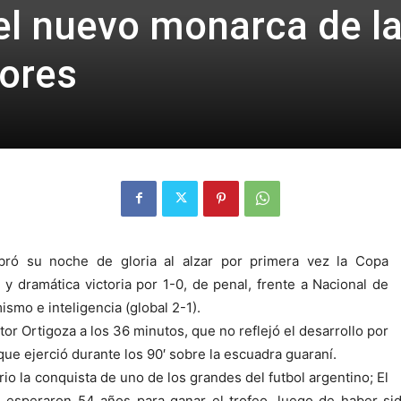
el nuevo monarca de l
ores
bró su noche de gloria al alzar por primera vez la Copa
y dramática victoria por 1-0, de penal, frente a Nacional de
smo e inteligencia (global 2-1).
stor Ortigoza a los 36 minutos, que no reflejó el desarrollo por
 que ejerció durante los 90′ sobre la escuadra guaraní.
rio la conquista de uno de los grandes del futbol argentino; El
 esperaron 54 años para ganar el trofeo, luego de haber sid