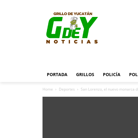
PORTADA
GRILLOS
POLICÍA
POL
Home
Deportes
San Lorenzo, el nuevo monarca d