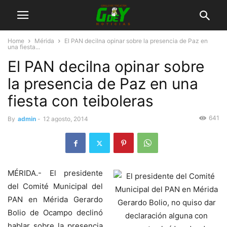
Home
Mérida
El PAN decilna opinar sobre la presencia de Paz en
una fiesta...
El PAN decilna opinar sobre
la presencia de Paz en una
fiesta con teiboleras
641
By
admin
-
12 agosto, 2014
MÉRIDA.- El presidente
del Comité Municipal del
PAN en Mérida Gerardo
Bolio de Ocampo declinó
hablar sobre la presencia